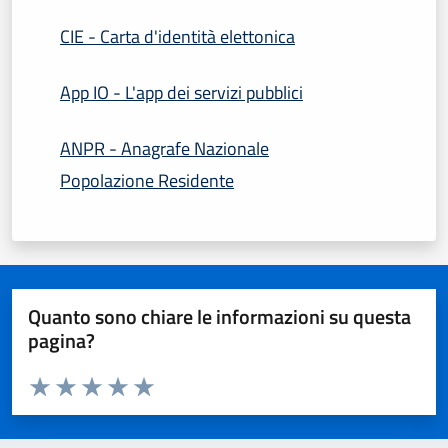
CIE - Carta d'identità elettonica
App IO - L'app dei servizi pubblici
ANPR - Anagrafe Nazionale
Popolazione Residente
Quanto sono chiare le informazioni su questa
pagina?
Valuta da 1 a 5 stelle la pagina
Domanda
Valuta 1 stelle su 5
Valuta 2 stelle su 5
Valuta 3 stelle su 5
Valuta 4 stelle su 5
Valuta 5 stelle su 5