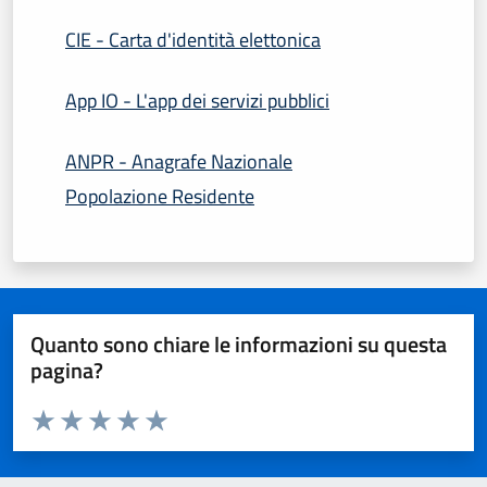
CIE - Carta d'identità elettonica
App IO - L'app dei servizi pubblici
ANPR - Anagrafe Nazionale
Popolazione Residente
Quanto sono chiare le informazioni su questa
pagina?
Valuta da 1 a 5 stelle la pagina
Domanda
Valuta 1 stelle su 5
Valuta 2 stelle su 5
Valuta 3 stelle su 5
Valuta 4 stelle su 5
Valuta 5 stelle su 5