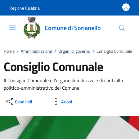
Vai al contenuto
accedi al menu
footer.enter
Regione Calabria
Comune di Sorianello
Home
/
Amministrazione
/
Organi di governo
/
Consiglio Comunale
Consiglio Comunale
Il Consiglio Comunale è l’organo di indirizzo e di controllo
politico-amministrativo del Comune.
Condividi
Azioni