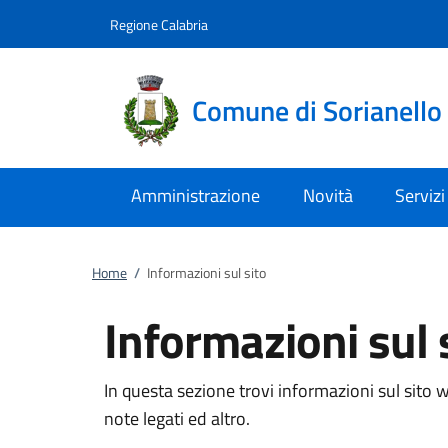
Vai al contenuto
accedi al menu
footer.enter
Regione Calabria
Comune di Sorianello
Amministrazione
Novità
Servizi
Home
/
Informazioni sul sito
Informazioni sul 
In questa sezione trovi informazioni sul sito we
note legati ed altro.