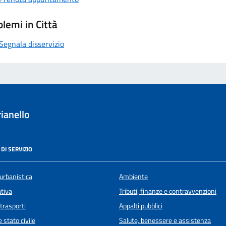
lemi in Città
Segnala disservizio
ianello
DI SERVIZIO
urbanistica
Ambiente
ativa
Tributi, finanze e contravvenzioni
 trasporti
Appalti pubblici
 stato civile
Salute, benessere e assistenza