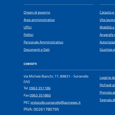
Organi di governo
Catasto e 
Aree amministrative
Vita lavor
Uffici
Mobilità e
Politici
Anagrafe e
Personale Amministrativo
Autorizzaz
Documenti e Dati
Giustizia 
CONTATTI
Via Michele Bianchi, 77, 89831 - Sorianello
Leggi le 
(VV)
Richiedi a
Tel.
0963 351186
Prenota 
Fax
0963 351860
Segnala di
PEC
protocollo.sorianello@asmepec.it
PIVA: 00261780795