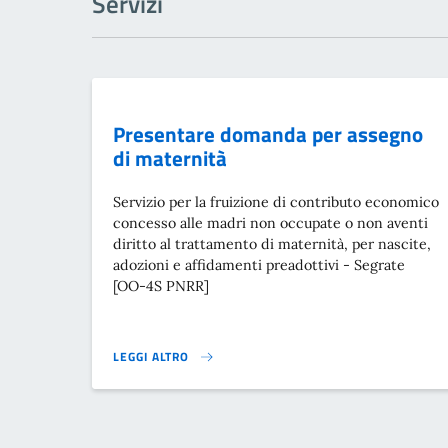
Servizi
Presentare domanda per assegno
di maternità
Servizio per la fruizione di contributo economico
concesso alle madri non occupate o non aventi
diritto al trattamento di maternità, per nascite,
adozioni e affidamenti preadottivi - Segrate
[OO-4S PNRR]
LEGGI ALTRO
PRESENTARE DOMANDA PER ASSEGNO DI MATERNITÀ}