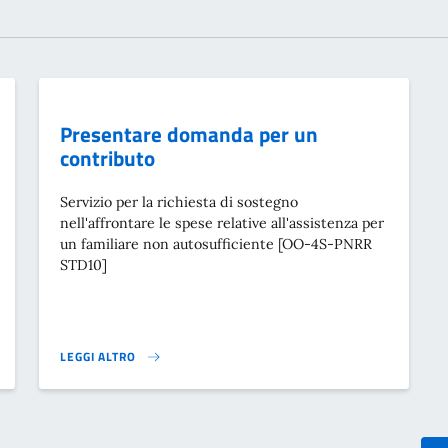
Presentare domanda per un
contributo
Servizio per la richiesta di sostegno
nell'affrontare le spese relative all'assistenza per
un familiare non autosufficiente [OO-4S-PNRR
STD10]
LEGGI ALTRO
PRESENTARE DOMANDA PER UN CONTRIBUTO}